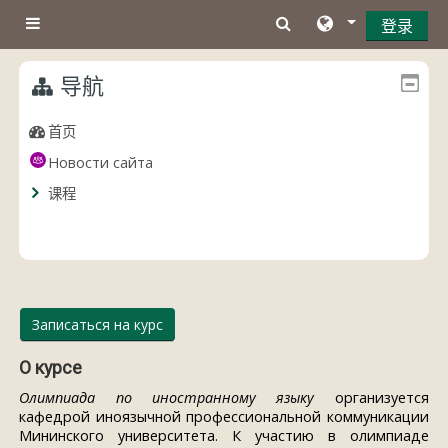
跳到主要内容
登录
停靠面板
导航
首页
Новости сайта
课程
Записаться на курс
О курсе
Олимпиада по иностранному языку
организуется
кафедрой иноязычной профессиональной коммуникации
Мининского университета. К участию в олимпиаде