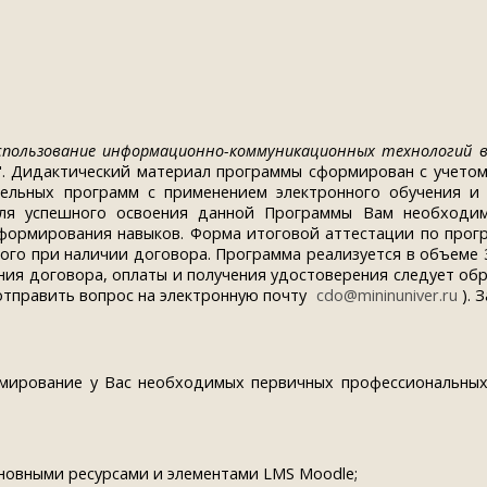
спользование информационно-коммуникационных технологий 
". Дидактический материал программы сформирован с учето
тельных программ с применением электронного обучения и
Для успешного освоения данной Программы Вам необходим
формирования навыков. Форма итоговой аттестации по прогр
ого при наличии договора. Программа реализуется в объеме 36
ия договора, оплаты и получения удостоверения следует об
и отправить вопрос на электронную почту
cdo@mininuniver.ru
)
. 
мирование у Вас необходимых первичных профессиональных
сновными ресурсами и элементами LMS Moodle;