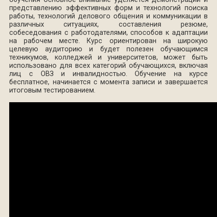
представлению эффективных форм и технологий поиска
работы, технологий делового общения и коммуникации в
различных ситуациях, составления резюме,
собеседования с работодателями, способов к адаптации
на рабочем месте. Курс ориентирован на широкую
целевую аудиторию и будет полезен обучающимся
техникумов, колледжей и университетов, может быть
использовано для всех категорий обучающихся, включая
лиц с ОВЗ и инвалидностью.
Обучение на курсе
бесплатное, начинается с момента записи и завершается
итоговым тестированием.